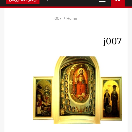
Menu
j007
Home
j007