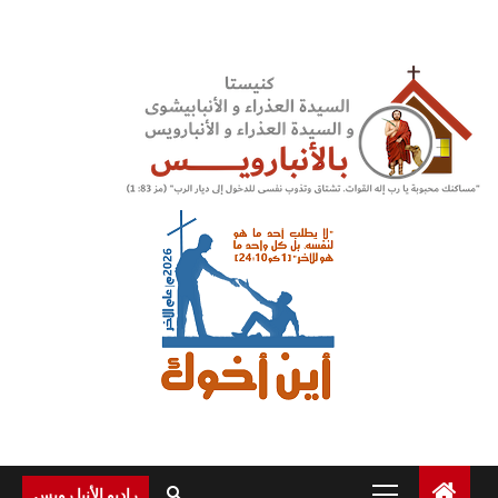
Ski
t
conten
Primary
راديو الأنبا رويس