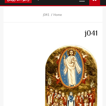
Menu
j041
Home
j041