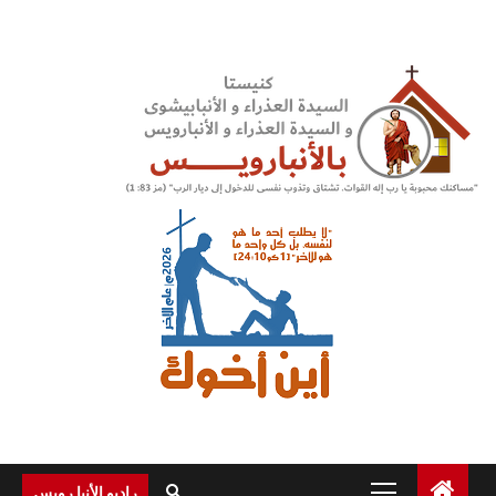
Ski
t
conten
Primary
راديو الأنبا رويس