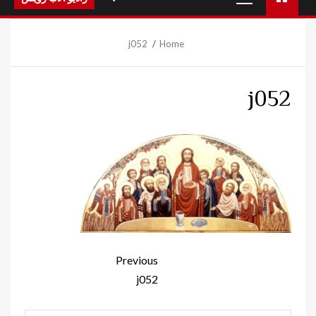
Menu
j052
Home
j052
Continue
Previous
Reading
j052