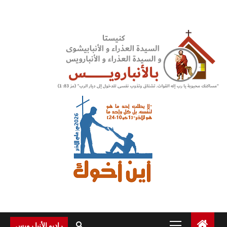
Ski
t
conten
Primary
راديو الأنبا رويس