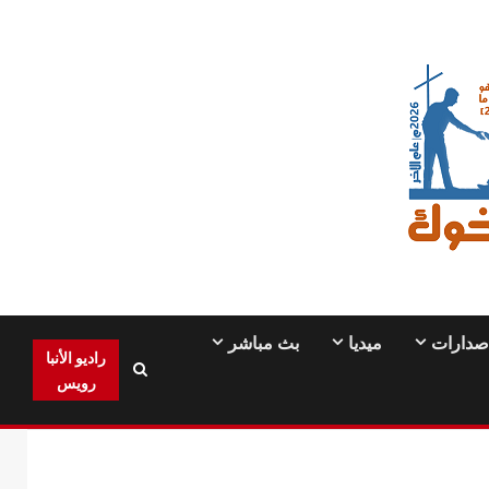
صدارات
ميديا
بث مباشر
راديو الأنبا
رويس