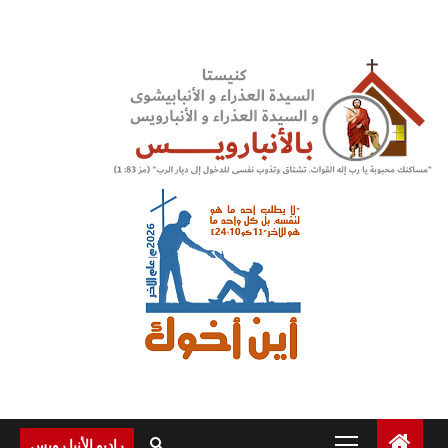
Ski
t
conten
Primary
راديو الأنبا رويس