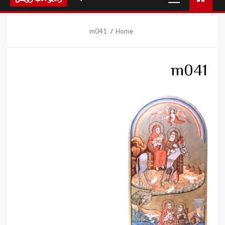
Menu
m041
Home
m041