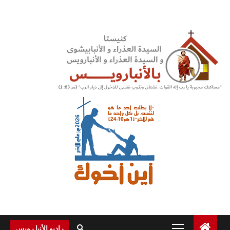
Ski
t
conten
Primary
راديو الأنبا رويس