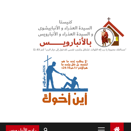
Ski
t
conten
Primary
راديو الأنبا رويس