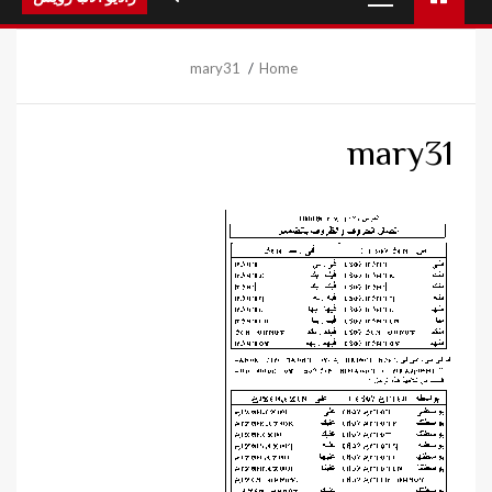
Menu
mary31
Home
mary31