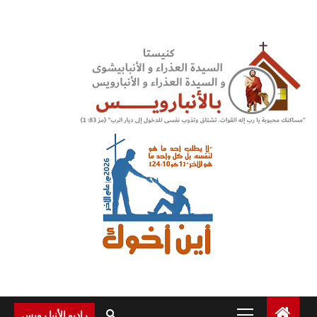
Ski
t
conten
Primary
راديو الأنبا رويس