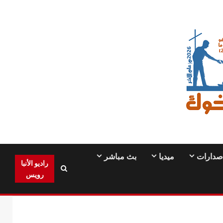
صدارات
ميديا
بث مباشر
راديو الأنبا
رويس