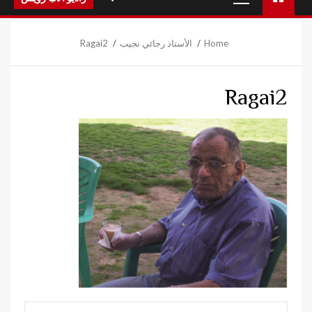
Menu
Home
الأستاذ رجائي نجيب
Ragai2
Ragai2