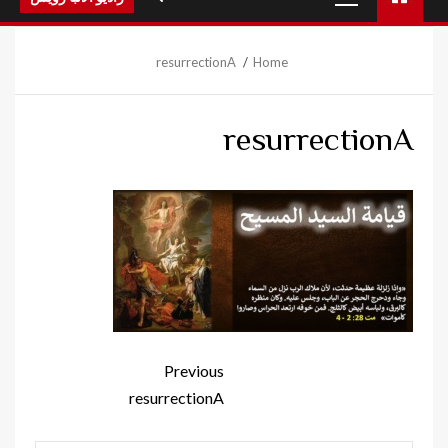
Menu
resurrectionA
Home
resurrectionA
Continue
Previous
Reading
resurrectionA