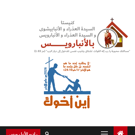
Ski
t
conten
Primary
راديو الأنبا رويس