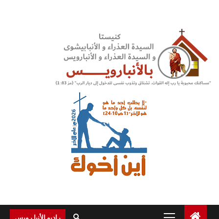
Ski
t
conten
Primary
راديو الأنبا رويس