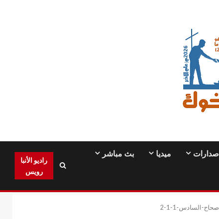
صدارات
ميديا
بث مباشر
راديو الأنبا
رويس