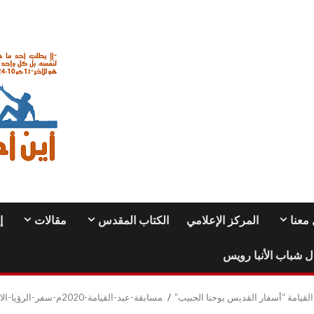
معنا
المركز الإعلامي
الكتاب المقدس
مقالات
إ
ل شباب الأنبا رويس
لقيامة “أسفار القديس يوحنا الحبيب”
مسابقة-عيد-القيامة-2020م-سفر-الرؤيا-الاصحاح-السادس-1-1-2