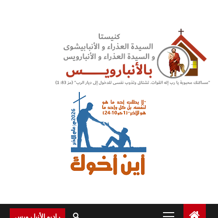
Ski
t
conten
Primary
راديو الأنبا رويس