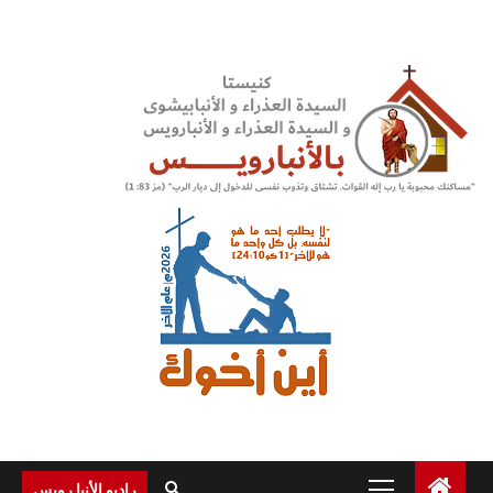
Ski
t
conten
Primary
راديو الأنبا رويس