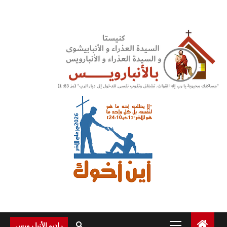
Ski
t
conten
Primary
راديو الأنبا رويس