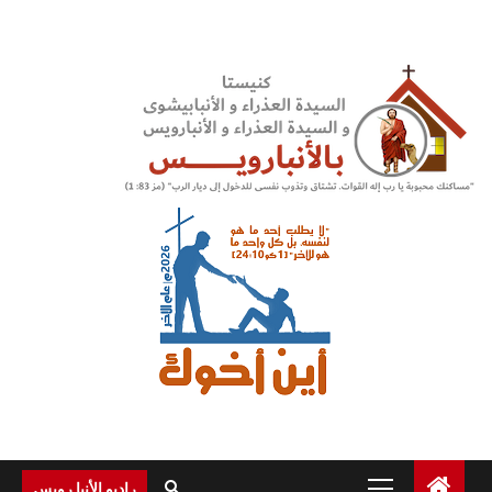
Ski
t
conten
Primary
راديو الأنبا رويس