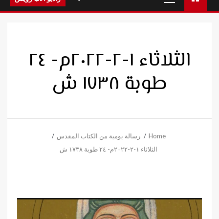
Menu
الثلاثاء ١-٢-٢٠٢٢م- ٢٤
طوبة ١٧٣٨ ش
Home
رسالة يومية من الكتاب المقدس
الثلاثاء ١-٢-٢٠٢٢م- ٢٤ طوبة ١٧٣٨ ش