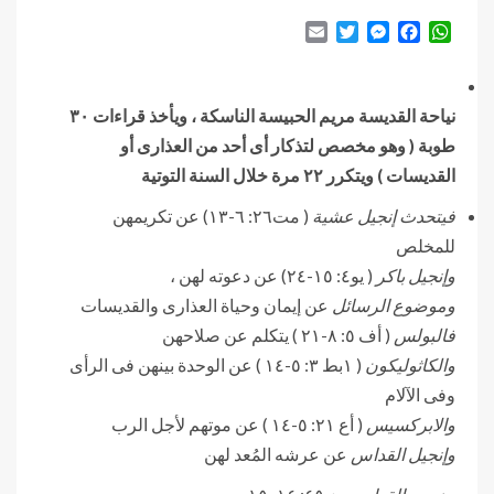
Email
Twitter
Messenger
Facebook
WhatsApp
نياحة القديسة مريم الحبيسة الناسكة ، ويأخذ قراءات ٣٠
طوبة ( وهو مخصص لتذكار أى أحد من العذارى أو
القديسات ) ويتكرر ٢٢ مرة خلال السنة التوتية
فيتحدث إنجيل عشية
( مت٢٦: ٦-١٣) عن تكريمهن
للمخلص
وإنجيل باكر
( يو٤: ١٥-٢٤) عن دعوته لهن ،
وموضوع الرسائل
عن إيمان وحياة العذارى والقديسات
فالبولس
( أف ٥: ٨-٢١ ) يتكلم عن صلاحهن
والكاثوليكون
( ١بط ٣: ٥-١٤ ) عن الوحدة بينهن فى الرأى
وفى الآلام
والابركسيس
( أع ٢١: ٥-١٤ ) عن موتهم لأجل الرب
وإنجيل القداس
عن عرشه المُعد لهن