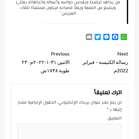
من يجاهد ليضبط ويقدس حواسه وأعماله واتجاهاته يمتلئ
ويشبع من النعمة ويملأ مصباحه فيكون مستعدًا للقاء
العريس”
Email
Twitter
Messenger
Facebook
WhatsApp
Continue
Previous
Next
Reading
رسالة الكنيسة – فبراير
الاثنين ٣١-١-٢٠٢٢م- ٢٣
2022م
طوبة ١٧٣٨ش
اترك تعليقاً
لن يتم نشر عنوان بريدك الإلكتروني.
الحقول الإلزامية مشار
إليها بـ
*
التعليق