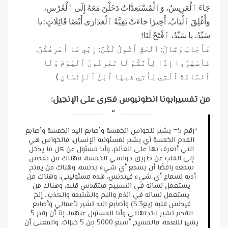
جَاءَ ٱلْعَرِيسُ، وَٱلْمُسْتَعِدَّاتُ دَخَلْنَ مَعَهُ إِلَى ٱلْعُرْسِ،
وَأُغْلِقَ ٱلْبَابُ. أَخِيرًا جَاءَتْ بَقِيَّةُ ٱلْعَذَارَى أَيْضًا قَائِلَاتٍ: يا
سَيِّدُ، يا سَيِّدُ، ٱفْتَحْ لَنَا!
فَأَجَابَ وَقَالَ: ٱلْحَقَّ أَقُولُ لَكُنَّ: إِنِّي مَا أَعْرِفُكُنَّ.
فَٱسْهَرُوا إِذًا لِأَنَّكُمْ لَا تَعْرِفُونَ ٱلْيَوْمَ وَلَا
ٱلسَّاعَةَ ٱلَّتِي يَأْتِي فِيهَا ٱبْنُ ٱلْإِنْسَانِ )
من تفسيرابونا انطونيوس فكرى على الإنجيل:
“رقم 5= يشير للحواس الخمسة وأصابع اليد الخمسة وأصابع
القدم الخمسة أي يشير لمسئولية الإنسان، فالحواس هي
التي أتعرف بها على العالم، وأنا مسئول عن كل ما يدخل
إلى القلب عن طريق حواسي الخمسة، فهناك من يقدس
سمعه رافضًا أن يسمع أي شيء يدنسه، وهناك من يفتح
أذنه لسماع أي شيء فيتدنس، هذه مسئوليتي، وهناك من
يستعمل لسانه في التسبيح فيتقدس قلبه، وهناك من
يستعمل لسانه في الذم والنم والشتيمة والكذب.. إلخ
فيدنس قلبه (يع5:3) وأصابع اليد تشير لأعمالي وأصابع
القدم تشير لاتجاهاتي وأنا المسئول عنهما. إلاّ أن رقم 5
يشير للنعمة، فالمسيح أشبع 5000 من 5 خبزات. والمعنى أن