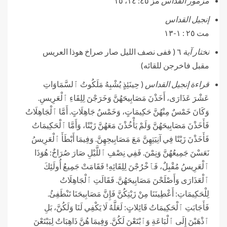
مزمور القداس
مز ٤٥: ١٤، ١٥
إنجيل القداس
مت ٢٥ : ١-١٣
نختار آية
٦ ( ففى نصف الليل صار صراخ هوذا العريس
مقبل فاخرجن للقائه)
قراءة إنجيل القداس
( حِينَئِذٍ يُشْبِهُ مَلَكُوتُ ٱلسَّمَاوَاتِ
عَشْرَ عَذَارَى، أَخَذْنَ مَصَابِيحَهُنَّ وَخَرَجْنَ لِلِقَاءِ ٱلْعَرِيسِ.
وَكَانَ خَمْسٌ مِنْهُنَّ حَكِيمَاتٍ، وَخَمْسٌ جَاهِلَاتٍ. أَمَّا ٱلْجَاهِلَاتُ
فَأَخَذْنَ مَصَابِيحَهُنَّ وَلَمْ يَأْخُذْنَ مَعَهُنَّ زَيْتًا، وَأَمَّا ٱلْحَكِيمَاتُ
فَأَخَذْنَ زَيْتًا فِي آنِيَتِهِنَّ مَعَ مَصَابِيحِهِنَّ. وَفِيمَا أَبْطَأَ ٱلْعَرِيسُ
نَعَسْنَ جَمِيعُهُنَّ وَنِمْنَ. فَفِي نِصْفِ ٱللَّيْلِ صَارَ صُرَاخٌ: هُوَذَا
ٱلْعَرِيسُ مُقْبِلٌ، فَٱخْرُجْنَ لِلِقَائِهِ! فَقَامَتْ جَمِيعُ أُولَئِكَ
ٱلْعَذَارَى وَأَصْلَحْنَ مَصَابِيحَهُنَّ. فَقَالَتِ ٱلْجَاهِلَاتُ
لِلْحَكِيمَاتِ: أَعْطِينَنَا مِنْ زَيْتِكُنَّ فَإِنَّ مَصَابِيحَنَا تَنْطَفِئُ.
فَأَجَابَتِ ٱلْحَكِيمَاتُ قَائِلاتٍ: لَعَلَّهُ لَا يَكْفِي لَنَا وَلَكُنَّ، بَلِ
ٱذْهَبْنَ إِلَى ٱلْبَاعَةِ وَٱبْتَعْنَ لَكُنَّ. وَفِيمَا هُنَّ ذَاهِبَاتٌ لِيَبْتَعْنَ