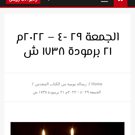
Menu
الجمعة ٢٩ -٤ – ٢٠٢٢م
٢١ برمودة ١٧٣٨ ش
Home
رسالة يومية من الكتاب المقدس
الجمعة ٢٩ -٤ – ٢٠٢٢م ٢١ برمودة ١٧٣٨ ش