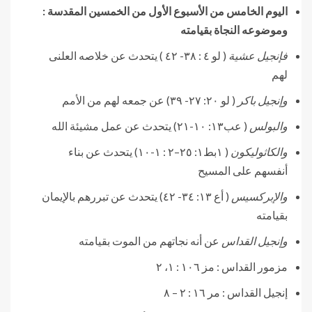
اليوم الخامس من الأسبوع الأول من الخمسين المقدسة :
وموضوعه النجاة بقيامته
فإنجيل عشية
( لو ٤ : ٣٨- ٤٢ ) يتحدث عن خلاصه العلنى
لهم
وإنجيل باكر
( لو ٢٠: ٢٧- ٣٩) عن جمعه لهم من الأمم
والبولس
( عب١٣: ١٠-٢١) يتحدث عن عمل مشيئة الله
والكاثوليكون
( ١بط١: ٢٥–٢ : ١-١٠) يتحدث عن بناء
أنفسهم على المسيح
والإبركسيس
( أع ١٣: ٣٤- ٤٢) يتحدث عن تبررهم بالإيمان
بقيامته
وإنجيل القداس
عن أنه نجاتهم من الموت بقيامته
مزمور القداس : مز ١٠٦ : ١، ٢
إنجيل القداس : مر ١٦ : ٢ – ٨