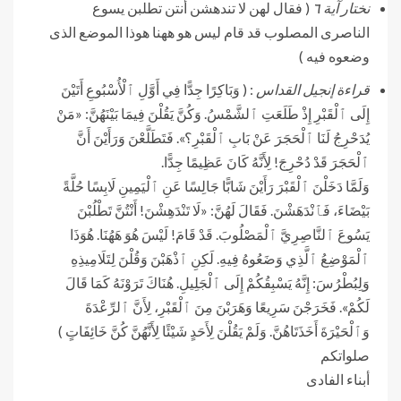
نختار آية ٦
( فقال لهن لا تندهشن أنتن تطلبن يسوع
الناصرى المصلوب قد قام ليس هو ههنا هوذا الموضع الذى
وضعوه فيه )
قراءة إنجيل القداس
: ( وَبَاكِرًا جِدًّا فِي أَوَّلِ ٱلْأُسْبُوعِ أَتَيْنَ
إِلَى ٱلْقَبْرِ إِذْ طَلَعَتِ ٱلشَّمْسُ. وَكُنَّ يَقُلْنَ فِيمَا بَيْنَهُنَّ: «مَنْ
يُدَحْرِجُ لَنَا ٱلْحَجَرَ عَنْ بَابِ ٱلْقَبْرِ؟». فَتَطَلَّعْنَ وَرَأَيْنَ أَنَّ
ٱلْحَجَرَ قَدْ دُحْرِجَ! لِأَنَّهُ كَانَ عَظِيمًا جِدًّا.
وَلَمَّا دَخَلْنَ ٱلْقَبْرَ رَأَيْنَ شَابًّا جَالِسًا عَنِ ٱلْيَمِينِ لَابِسًا حُلَّةً
بَيْضَاءَ، فَٱنْدَهَشْنَ. فَقَالَ لَهُنَّ: «لَا تَنْدَهِشْنَ! أَنْتُنَّ تَطْلُبْنَ
يَسُوعَ ٱلنَّاصِرِيَّ ٱلْمَصْلُوبَ. قَدْ قَامَ! لَيْسَ هُوَ هَهُنَا. هُوَذَا
ٱلْمَوْضِعُ ٱلَّذِي وَضَعُوهُ فِيهِ. لَكِنِ ٱذْهَبْنَ وَقُلْنَ لِتَلَامِيذِهِ
وَلِبُطْرُسَ: إِنَّهُ يَسْبِقُكُمْ إِلَى ٱلْجَلِيلِ. هُنَاكَ تَرَوْنَهُ كَمَا قَالَ
لَكُمْ». فَخَرَجْنَ سَرِيعًا وَهَرَبْنَ مِنَ ٱلْقَبْرِ، لِأَنَّ ٱلرِّعْدَةَ
وَٱلْحَيْرَةَ أَخَذَتَاهُنَّ. وَلَمْ يَقُلْنَ لِأَحَدٍ شَيْئًا لِأَنَّهُنَّ كُنَّ خَائِفَاتٍ )
صلواتكم
أبناء الفادى