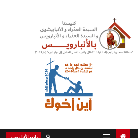
Ski
t
conten
Primary
راديو الأنبا رويس