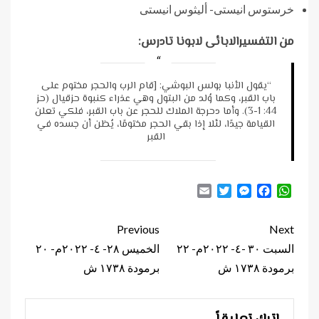
خرستوس انيستى- أليثوس انيستى
من التفسيرالابائى لابونا تادرس:
“يقول الأنبا بولس البوشي: [قام الرب والحجر مختوم على
باب القبر، وكما وُلد من البتول وهي عذراء كنبوة حزقيال (حز
44: 1-3). وأما دحرجة الملاك للحجر عن باب القبر، فلكي تعلن
القيامة جيدًا، لئلا إذا بقي الحجر مختومًا، يُظن أن جسده في
القبر
Email
Twitter
Messenger
Facebook
WhatsApp
Continue
Previous
Next
Reading
السبت ٣٠ -٤- ٢٠٢٢م- ٢٢
الخميس ٢٨- ٤- ٢٠٢٢م- ٢٠
برمودة ١٧٣٨ ش
برمودة ١٧٣٨ ش