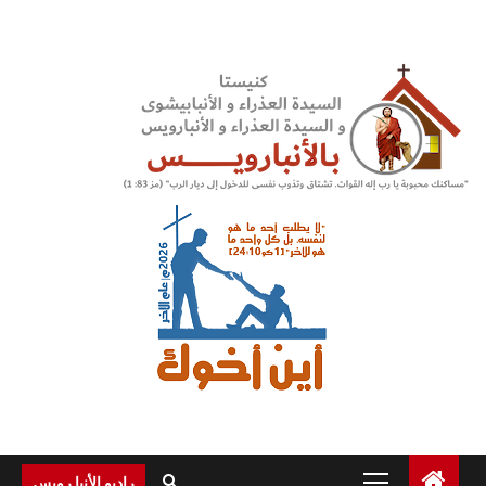
Ski
t
conten
Primary
راديو الأنبا رويس